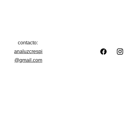
contacto: 
analuzcrespi
@gmail.com
Stocksy United
Publicar fotos en medios 
internacionales